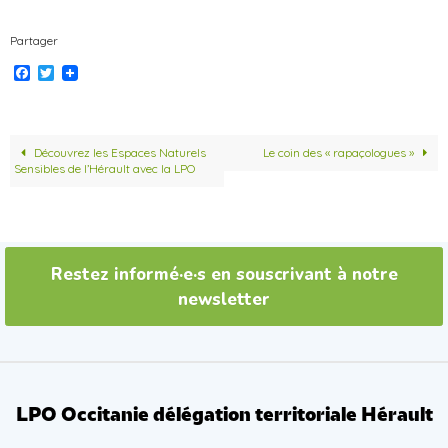
Partager
F
T
a
w
c
i
e
t
b
t
o
e
Découvrez les Espaces Naturels
Le coin des « rapaçologues »
o
r
Sensibles de l’Hérault avec la LPO
k
Restez informé·e·s en souscrivant à notre
newsletter
LPO Occitanie délégation territoriale Hérault