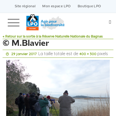
Passer
vers
Site régional
Mon espace LPO
Boutique LPO
le
contenu
« Retour sur la sortie à la Réserve Naturelle Nationale du Bagnas
© M.Blavier
La taille totale est de
pixels
29 janvier 2017
400 × 300