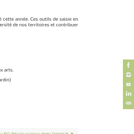
é cette année. Ces outils de saisie en
rsité de nos territoires et contribuer
x arts.
ardin)
 LPO fête la science dans l’Hérault