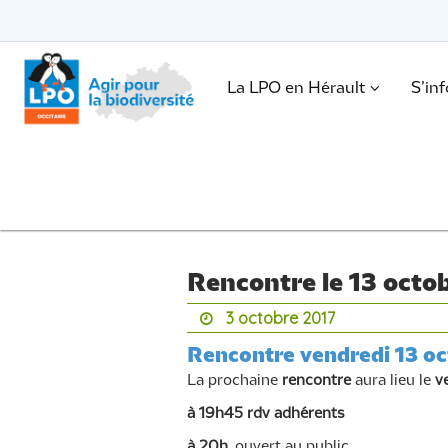
Passer
vers
le
Passer
contenu
vers
le
.
La LPO en Hérault
S’in
contenu
Rencontre le 13 octo
3 octobre 2017
Rencontre vendredi 13 o
La prochaine
rencontre
aura lieu le
v
à 19h45 rdv adhérents
à 20h
, ouvert au public