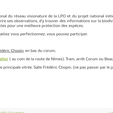
onal du réseau visionature de la LPO et du projet national initi
rire ses observations, d'y trouver des informations sur la biodive
istes pour une meilleure protection des espèces.
tiez vous perfectionnez, vous pouvez participer.
édéric Chopin
, en bas du corum,
llier
( au coin de la route de Nîmes). Tram, arrêt Corum ou Beau
 principale vitrée. Salle Frédéric Chopin. (ne pas passer par le j
a LPO Occitanie
La