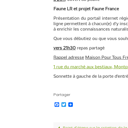
Faune LR et projet Faune France
Présentation du portail internet régi
ligne permettent à chacun(e) d'y insc
à enrichir les connaissances natural
Que vous débutiez ou que vous souhai
vers 21h30
repas partagé
Rappel adresse
Maison Pour Tous Fr
1 rue du marché aux bestiaux, Montpe
Sonnette à gauche de la porte d'entrée
Partager
F
T
a
w
c
i
e
t
b
t
o
e
Point d’étape sur la création de l