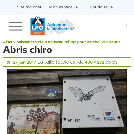
Passer
vers
Site régional
Mon espace LPO
Boutique LPO
le
contenu
« Deux naissances et un nouveau refuge pour les chauves-souris
Abris chiro
La taille totale est de
pixels
27 juin 2017
400 × 282