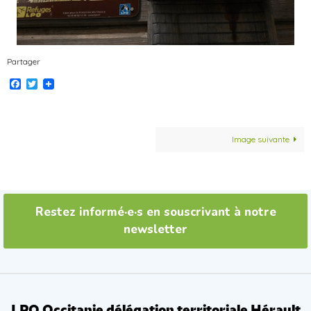
Partager
Facebook
Twitter
Image suivante
Restez informé·e·s en souscrivant à notre
newsletter
LPO Occitanie délégation territoriale Hérault