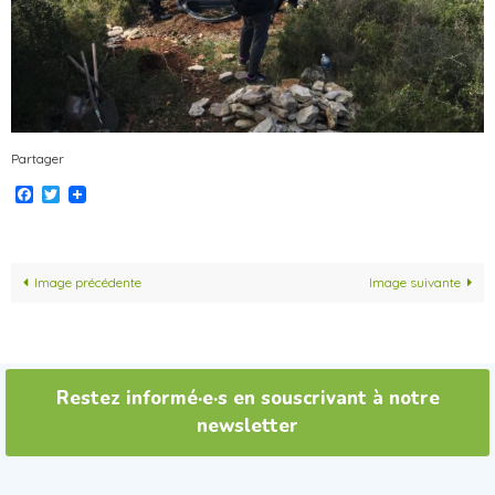
Partager
Facebook
Twitter
Image précédente
Image suivante
Restez informé·e·s en souscrivant à notre
newsletter