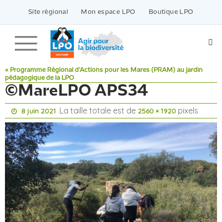
Passer
vers
Site régional
Mon espace LPO
Boutique LPO
le
contenu
« Programme Régional d’Actions pour les Mares (PRAM) au jardin
pédagogique de la LPO
©MareLPO APS34
La taille totale est de
pixels
8 juin 2021
2560 × 1920