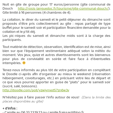
Nuit en gîte de groupe pour 17 euros/personne (gîte communal de
Douch
http://rosis-languedoc.fr/tourisme/gite-communal-douch/
).
Gîte limité à 16 personnes (4 chambres de 4).
La collation, le dîner du samedi et le petit-déjeuner du dimanche sont
proposés d'être pris collectivement au gîte : repas partagé de type
buffet pour le samedi soir et participation financière demandée pour la
collation et le p'tit dèj.
Les pic-niques du samedi et dimanche midis sont à la charge des
participants.
Tout matériel de détection, observation, identification est de mise, ainsi
bien sur que l'équipement vestimentaire adéquat selon la météo du
moment. Vos jeux, quizz et autres divertissements sont les bienvenus
pour plus de convivialité en soirée et faire face à d'éventuelles
intempéries.
Tenez-nous informés au plus tôt de votre participation en complétant
le Doodle ci-après afin d'organiser au mieux le weekend (réservation
hébergement, covoiturages, etc.) en précisant votre lieu de départ et
ce que vous pourrez apporter en guise de "plats" pour le samedi soir
(sucré, salé, boissons).
http://doodle.com/poll/yzwiymed57zn6w3v
N'hésitez pas à faire passer l'info autour de vous!
(Dans la limite des
places disponibles au gîte)
+ d'infos :
- Camille au 06.33.23.19.23 ou camille.fraissard@lpo.fr