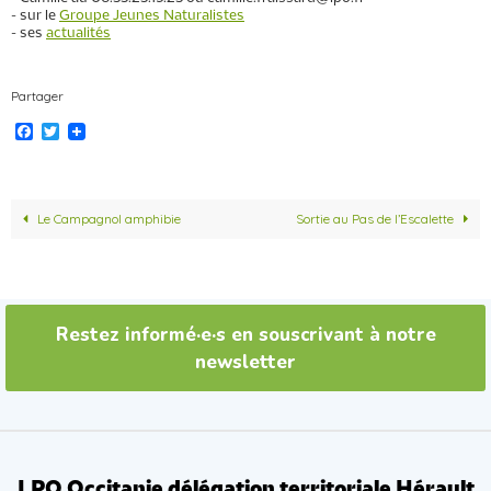
- sur le
Groupe Jeunes Naturalistes
- ses
actualités
Partager
F
T
a
w
c
i
e
t
b
t
o
e
Le Campagnol amphibie
Sortie au Pas de l’Escalette
o
r
k
Restez informé·e·s en souscrivant à notre
newsletter
LPO Occitanie délégation territoriale Hérault