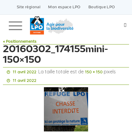
Passer
vers
Site régional
Mon espace LPO
Boutique LPO
le
contenu
« Positionnements
20160302_174155mini-
150×150
La taille totale est de
pixels
11 avril 2022
150 × 150
11 avril 2022