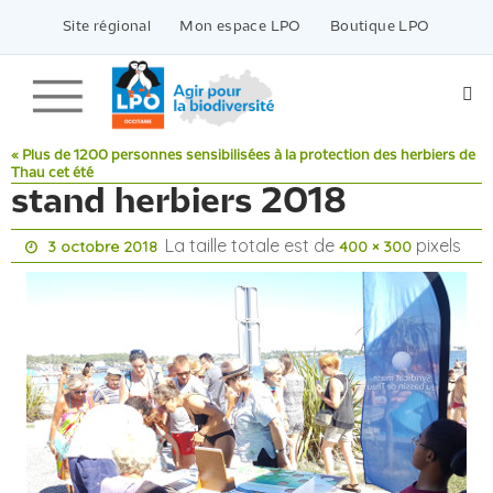
Passer
vers
Site régional
Mon espace LPO
Boutique LPO
le
contenu
« Plus de 1200 personnes sensibilisées à la protection des herbiers de
Thau cet été
stand herbiers 2018
La taille totale est de
pixels
3 octobre 2018
400 × 300