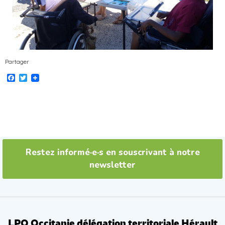
Partager
Facebook
Twitter
Restez informé·e·s en souscrivant à notre
newsletter
LPO Occitanie délégation territoriale Hérault