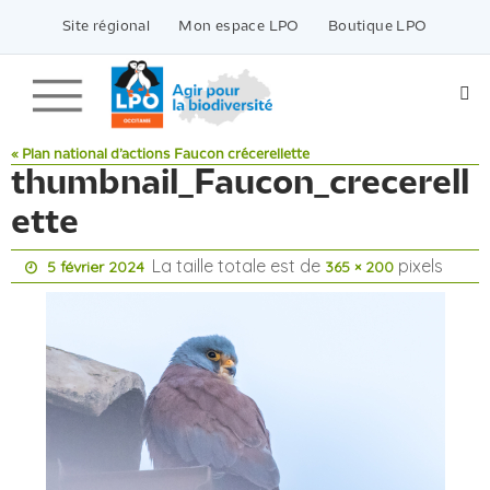
Passer
vers
Site régional
Mon espace LPO
Boutique LPO
le
contenu
« Plan national d’actions Faucon crécerellette
thumbnail_Faucon_crecerell
ette
La taille totale est de
pixels
5 février 2024
365 × 200