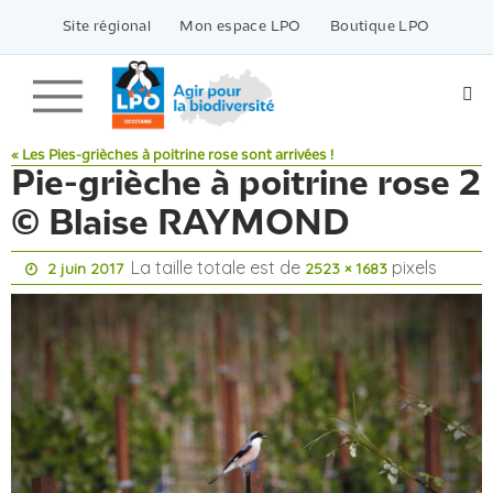
Passer
vers
Site régional
Mon espace LPO
Boutique LPO
le
contenu
« Les Pies-grièches à poitrine rose sont arrivées !
Pie-grièche à poitrine rose 2
© Blaise RAYMOND
La taille totale est de
pixels
2 juin 2017
2523 × 1683