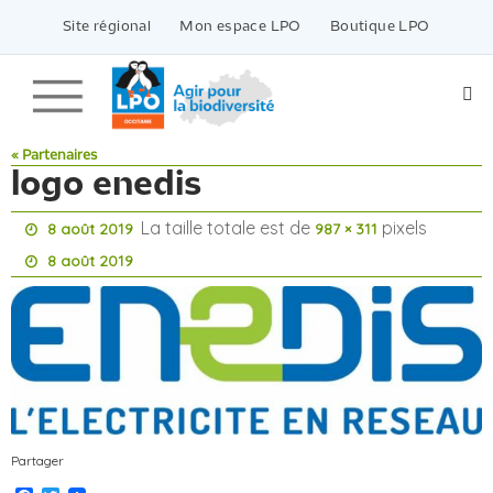
Passer
vers
Site régional
Mon espace LPO
Boutique LPO
le
contenu
« Partenaires
logo enedis
La taille totale est de
pixels
8 août 2019
987 × 311
8 août 2019
Partager