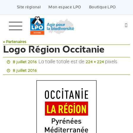
Passer
vers
Site régional
Mon espace LPO
Boutique LPO
le
contenu
« Partenaires
Logo Région Occitanie
La taille totale est de
pixels
8 juillet 2016
224 × 224
8 juillet 2016