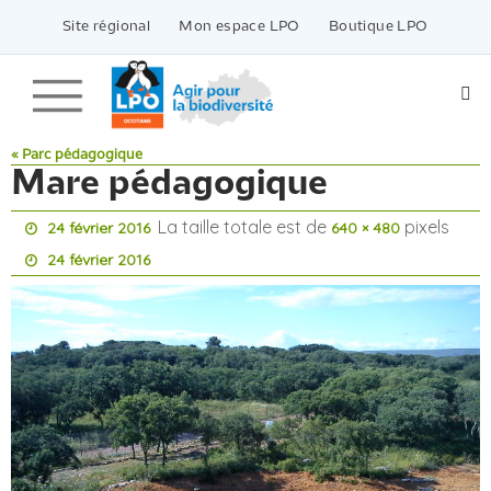
Passer
vers
Site régional
Mon espace LPO
Boutique LPO
le
contenu
« Parc pédagogique
Mare pédagogique
La taille totale est de
pixels
24 février 2016
640 × 480
24 février 2016