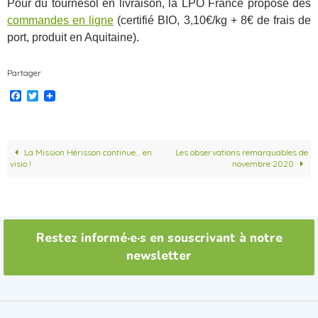
Pour du tournesol en livraison, la LPO France propose des
commandes en ligne
(certifié BIO, 3,10€/kg + 8€ de frais de
port, produit en Aquitaine).
Partager
F
T
a
w
c
i
e
t
b
t
o
e
La Mission Hérisson continue… en
Les observations remarquables de
o
r
visio !
novembre 2020
k
Restez informé·e·s en souscrivant à notre
newsletter