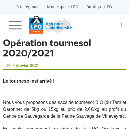
Passer
vers
Site régional
Mon espace LPO
Boutique LPO
le
contenu
Opération tournesol
2020/2021
4 janvier 2021
Le tournesol est arrivé !
Nous vous proposons des sacs de tournesol BIO (du Tarn et
Garonne) de 5kg ou 15kg au prix de 2,6€/kg au profit du
Centre de Sauvegarde de la Faune Sauvage de Villeveyrac.
En vente uniquement au siège de la LPO Occitanie à