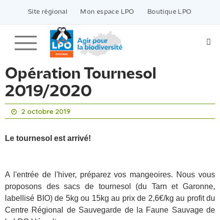
Passer
vers
Site régional
Mon espace LPO
Boutique LPO
le
contenu
Opération Tournesol
2019/2020
2 octobre 2019
Le tournesol est arrivé!
A l'entrée de l'hiver, préparez vos mangeoires. Nous vous
proposons des sacs de tournesol (du Tarn et Garonne,
labellisé BIO) de 5kg ou 15kg au prix de 2,6€/kg au profit du
Centre Régional de Sauvegarde de la Faune Sauvage de