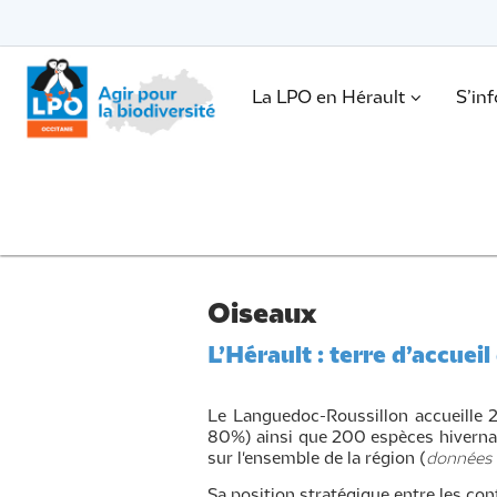
Passer
vers
le
Passer
contenu
vers
le
.
La LPO en Hérault
S’in
contenu
Oiseaux
L’Hérault : terre d’accuei
Le Languedoc-Roussillon accueille 2
80%) ainsi que 200 espèces hivernan
sur l'ensemble de la région (
données 
Sa position stratégique entre les cont