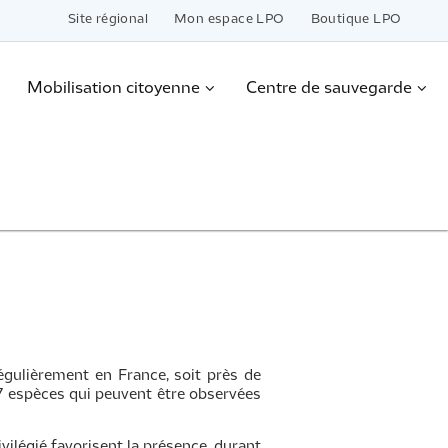
Site régional
Mon espace LPO
Boutique LPO
Mobilisation citoyenne
Centre de sauvegarde
égulièrement en France, soit près de
7 espèces qui peuvent être observées
ivilégié favorisent la présence, durant