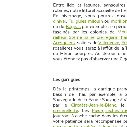
Entre lido et lagunes, sansouires 
robines, notre littoral accueille de t
En hivernage, vous pourrez obse
d'hiver
,
Fuligules milouin
ou
morillo
ou du
Bagnas
par exemple ; en pério
fascinés par les colonies de
Moue
railleur
,
Sterne naine
,
pierregarin
,
han
Aresquiers
, salines de
Villeneuve
,
Fr
roselières vous serez à l'affût de la 
du Héron pourpré... Au détour d'un
vous étonnez pas d'observer une Cig
Les garrigues
Dès le printemps, la garrigue prend
bassin de Thau par exemple, à p
Sauvegarde de la Faune Sauvage à Vi
par le
Circaète-Jean-le-Blanc
, l
crécerellette
. Les
Pies-grièches mé
joueront à cache-cache dans les ét
votre patience sera récompensée pa