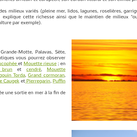
es milieux variés (pleine mer, lidos, lagunes, roselières, garrig
i explique cette richesse ainsi que le maintien de milieux "o
ulture par exemple).
Grande-Motte, Palavas, Sète,
autiques vous pourrez observer
eucophée
et
Mouette rieuse
; en
 brun
et
cendré
,
Mouette
gouin Torda
,
Grand cormoran
,
ne Caugek
et
Pierregarin
,
Puffin
 une sortie en mer à la fin de