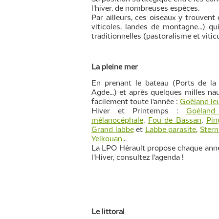
l'hiver, de nombreuses espèces.
Par ailleurs, ces oiseaux y trouvent d
viticoles, landes de montagne...) qu
traditionnelles (pastoralisme et vitic
La pleine mer
En prenant le bateau (Ports de la 
Agde...) et après quelques milles n
facilement toute l'année :
Goéland l
Hiver et Printemps :
Goéland
mélanocéphale
,
Fou de Bassan
,
Pin
Grand labbe
et
Labbe parasite
,
Ster
Yelkouan
...
La LPO Hérault propose chaque année
l'Hiver, consultez l'agenda !
Le littoral