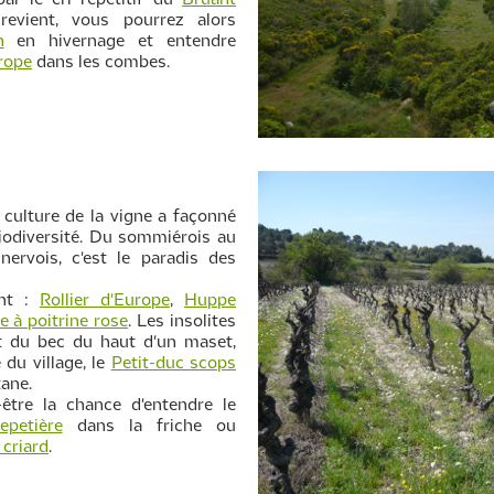
ar le cri répétitif du
Bruant
evient, vous pourrez alors
n
en hivernage et entendre
rope
dans les combes.
a culture de la vigne a façonné
iodiversité. Du sommiérois au
nervois, c'est le paradis des
ent :
Rollier d'Europe
,
Huppe
e à poitrine rose
. Les insolites
t du bec du haut d'un maset,
 du village, le
Petit-duc scops
tane.
être la chance d'entendre le
epetière
dans la friche ou
criard
.