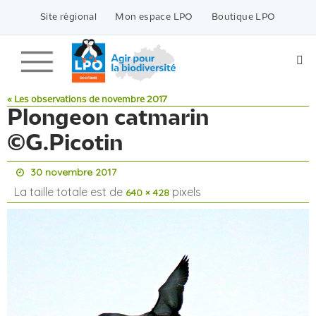
Passer
vers
Site régional
Mon espace LPO
Boutique LPO
le
contenu
« Les observations de novembre 2017
Plongeon catmarin
©G.Picotin
30 novembre 2017
La taille totale est de
pixels
640 × 428