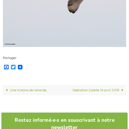
Partager
F
T
a
w
c
i
e
t
b
t
o
e
Une histoire de renarde…
Opération Caddie 14 avril 2018
o
r
k
Restez informé·e·s en souscrivant à notre
newsletter