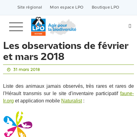
Passer
vers
Site régional
Mon espace LPO
Boutique LPO
le
contenu
Les observations de février
et mars 2018
31 mars 2018
Liste des animaux jamais observés, très rares et rares de
l'Hérault transmis sur le site d'inventaire participatif
faune-
lr.org
et application mobile
Naturalist
: