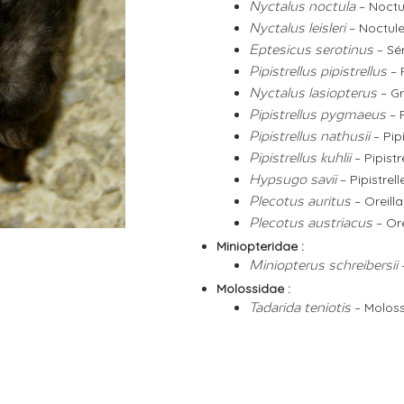
– Noct
Nyctalus noctula
– Noctule
Nyctalus leisleri
– S
Eptesicus serotinus
– 
Pipistrellus pipistrellus
– G
Nyctalus lasiopterus
– 
Pipistrellus pygmaeus
– Pip
Pipistrellus nathusii
– Pipistr
Pipistrellus kuhlii
– Pipistrell
Hypsugo savii
– Oreill
Plecotus auritus
– Ore
Plecotus austriacus
Miniopteridae :
Miniopterus schreibersii
Molossidae :
– Molos
Tadarida teniotis