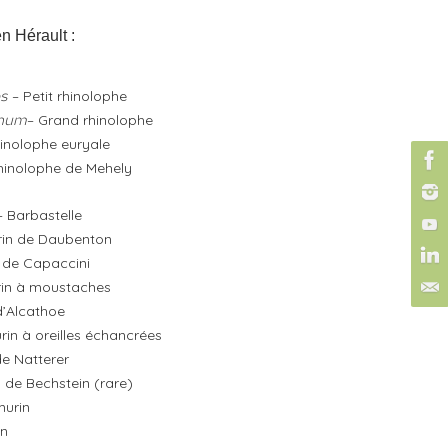
n Hérault :
– Petit rhinolophe
os
– Grand rhinolophe
inum
inolophe euryale
hinolophe de Mehely
– Barbastelle
rin de Daubenton
n de Capaccini
rin à moustaches
d’Alcathoe
rin à oreilles échancrées
de Natterer
n de Bechstein (rare)
murin
in