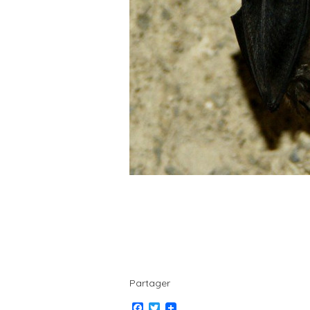
Partager
F
T