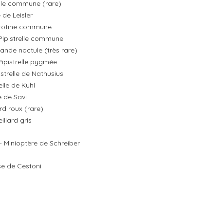
ule commune (rare)
 de Leisler
érotine commune
Pipistrelle commune
rande noctule (très rare)
Pipistrelle pygmée
istrelle de Nathusius
elle de Kuhl
e de Savi
ard roux (rare)
illard gris
– Minioptère de Schreiber
se de Cestoni