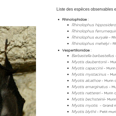
Liste des espèces observables e
Rhinolophidae :
Rhinolophus hipposider
Rhinolophus ferrumequ
– Rh
Rhinolophus euryale
– R
Rhinolophus mehelyi
Vespertilionidae :
Barbastella barbastellus
– Mu
Myotis daubentonii
– Muri
Myotis capaccinii
– Mu
Myotis mystacinus
– Murin 
Myotis alcathoe
– Mu
Myotis emarginatus
– Murin 
Myotis nattereri
– Muri
Myotis bechsteinii
– Grand 
Myotis myotis
– Petit mur
Myotis blythii