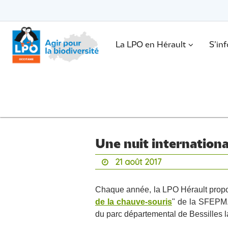
Passer
vers
le
Passer
contenu
vers
le
.
La LPO en Hérault
S’in
contenu
Une nuit internationa
21 août 2017
Chaque année, la LPO Hérault propos
de la chauve-souris
" de la SFEPM.
du parc départemental de Bessilles 