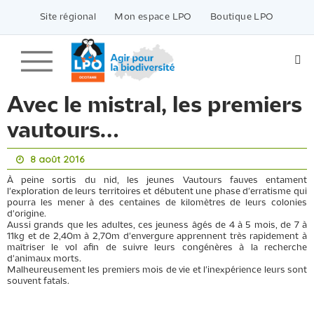
Passer
vers
Site régional
Mon espace LPO
Boutique LPO
le
contenu
Avec le mistral, les premiers
vautours…
8 août 2016
À peine sortis du nid, les jeunes Vautours fauves entament
l'exploration de leurs territoires et débutent une phase d'erratisme qui
pourra les mener à des centaines de kilomètres de leurs colonies
d'origine.
Aussi grands que les adultes, ces jeuness âgés de 4 à 5 mois, de 7 à
11kg et de 2,40m à 2,70m d'envergure apprennent très rapidement à
maîtriser le vol afin de suivre leurs congénères à la recherche
d'animaux morts.
Malheureusement les premiers mois de vie et l'inexpérience leurs sont
souvent fatals.