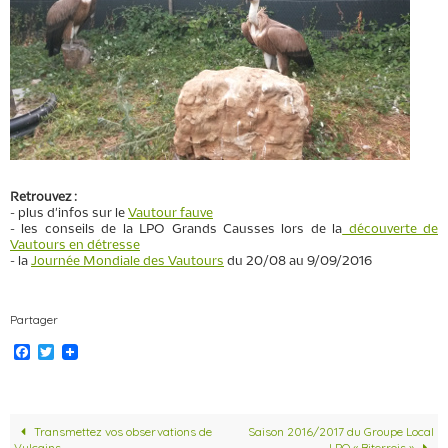
Retrouvez :
- plus d'infos sur le
Vautour fauve
- les conseils de la LPO Grands Causses lors de la
découverte de
Vautours
en détresse
- la
Journée Mondiale des Vautours
du 20/08 au 9/09/2016
Partager
F
T
a
w
c
i
e
t
b
t
o
e
Transmettez vos observations de
Saison 2016/2017 du Groupe Local
o
r
Vulcains
LPO « Biterrois »