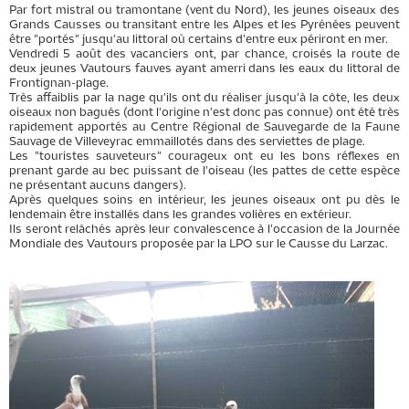
Par fort mistral ou tramontane (vent du Nord), les jeunes oiseaux des
Grands Causses ou transitant entre les Alpes et les Pyrénées peuvent
être "portés" jusqu'au littoral où certains d'entre eux périront en mer.
Vendredi 5 août des vacanciers ont, par chance, croisés la route de
deux jeunes Vautours fauves ayant amerri dans les eaux du littoral de
Frontignan-plage.
Très affaiblis par la nage qu'ils ont du réaliser jusqu'à la côte, les deux
oiseaux non bagués (dont l'origine n'est donc pas connue) ont été très
rapidement apportés au Centre Régional de Sauvegarde de la Faune
Sauvage de Villeveyrac emmaillotés dans des serviettes de plage.
Les "touristes sauveteurs" courageux ont eu les bons réflexes en
prenant garde au bec puissant de l'oiseau (les pattes de cette espèce
ne présentant aucuns dangers).
Après quelques soins en intérieur, les jeunes oiseaux ont pu dès le
lendemain être installés dans les grandes volières en extérieur.
Ils seront relâchés après leur convalescence à l'occasion de la Journée
Mondiale des Vautours proposée par la LPO sur le Causse du Larzac.