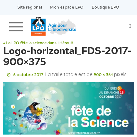
Passer
vers
Site régional
Mon espace LPO
Boutique LPO
le
contenu
« La LPO fête la science dans l’Hérault
Logo-horizontal_FDS-2017-
900×375
La taille totale est de
pixels
6 octobre 2017
900 × 364