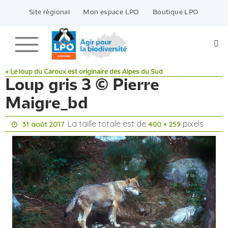
Passer
vers
Site régional
Mon espace LPO
Boutique LPO
le
contenu
« Le loup du Caroux est originaire des Alpes du Sud
Loup gris 3 © Pierre
Maigre_bd
La taille totale est de
pixels
31 août 2017
400 × 259