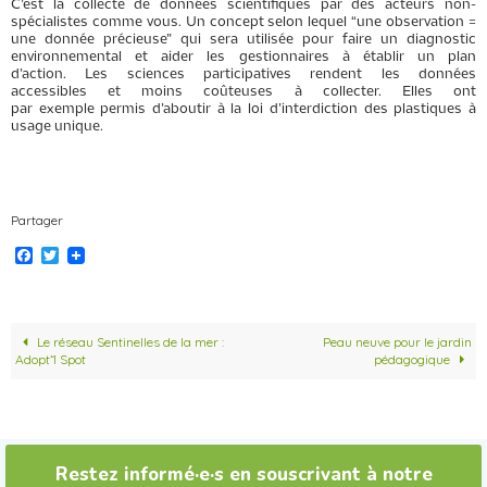
C’est la collecte de données scientifiques par des acteurs non-
spécialistes comme vous. Un concept selon lequel “une observation =
une donnée précieuse” qui sera utilisée pour faire un diagnostic
environnemental et aider les gestionnaires à établir un plan
d’action. Les sciences participatives rendent les données
accessibles et moins coûteuses à collecter. Elles ont
par exemple permis d’aboutir à la loi d’interdiction des plastiques à
usage unique.
Partager
F
T
a
w
c
i
e
t
b
t
o
e
Le réseau Sentinelles de la mer :
Peau neuve pour le jardin
o
r
Adopt’1 Spot
pédagogique
k
Restez informé·e·s en souscrivant à notre