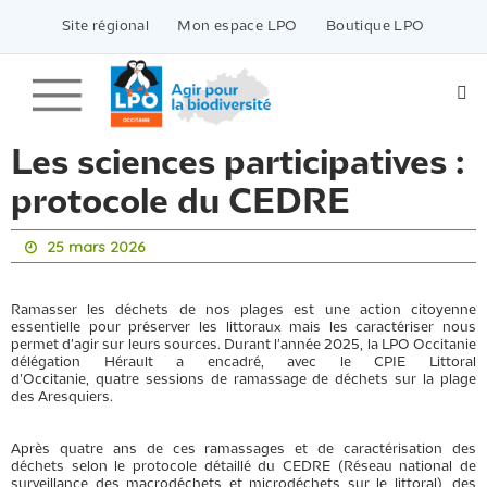
Passer
vers
Site régional
Mon espace LPO
Boutique LPO
le
contenu
Les sciences participatives :
protocole du CEDRE
25 mars 2026
Ramasser les déchets
de nos plages
est une action citoyenne
essentielle pour préserver l
es littoraux
mais
les caractériser nous
permet d
'agir
sur leurs sources
.
Durant l'année 2025, la LPO Occitanie
délégation Hérault
a
encadré
, avec le CPIE Littoral
d’Occitanie,
quatre
sessions de
ramassage
de déchets
sur la plage
des
Aresquiers
.
Après quatre ans
de
ces ramassages
et
de
caractérisation
des
déchets
s
e
lon le
protocole détaillé
du CEDRE
(
Réseau nationa
l
de
surveillance des macrodéchets et
microdéchets
sur le littoral)
,
des