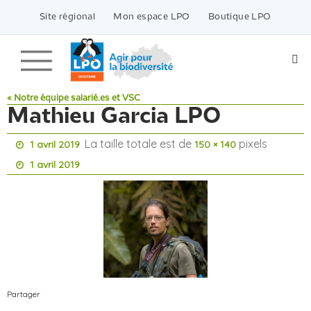
Passer
vers
Site régional
Mon espace LPO
Boutique LPO
le
contenu
« Notre équipe salarié.es et VSC
Mathieu Garcia LPO
La taille totale est de
pixels
1 avril 2019
150 × 140
1 avril 2019
Partager