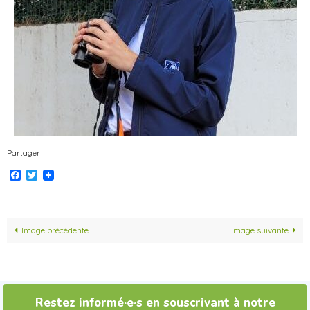
Partager
Facebook
Twitter
Image précédente
Image suivante
Restez informé·e·s en souscrivant à notre