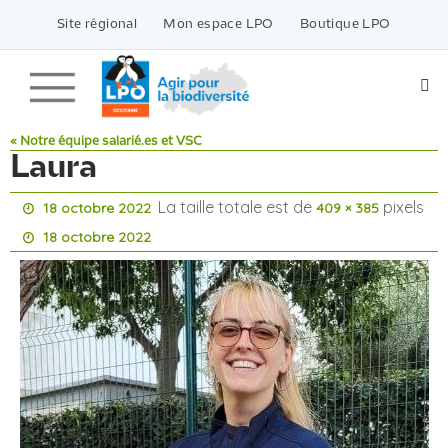
Passer
vers
Site régional
Mon espace LPO
Boutique LPO
le
contenu
« Notre équipe salarié.es et VSC
Laura
La taille totale est de
pixels
18 octobre 2022
409 × 385
18 octobre 2022