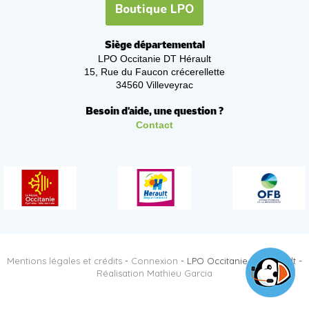
Boutique LPO
Siège départemental
LPO Occitanie DT Hérault
15, Rue du Faucon crécerellette
34560 Villeveyrac
Besoin d'aide, une question ?
Contact
Mentions légales et crédits
-
Connexion
- LPO Occitanie DT Hérault -
Réalisation Mathieu Garcia