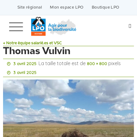
Passer
vers
Site régional
Mon espace LPO
Boutique LPO
le
contenu
« Notre équipe salarié.es et VSC
Thomas Vulvin
La taille totale est de
pixels
3 avril 2025
800 × 800
3 avril 2025