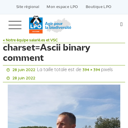
Passer
vers
Site régional
Mon espace LPO
Boutique LPO
le
contenu
« Notre équipe salarié.es et VSC
charset=Ascii binary
comment
La taille totale est de
pixels
28 juin 2022
394 × 394
28 juin 2022