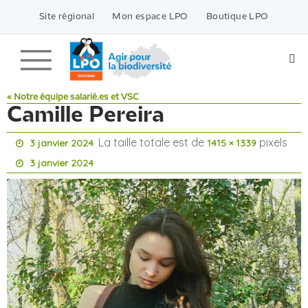
Passer
vers
Site régional
Mon espace LPO
Boutique LPO
le
contenu
« Notre équipe salarié.es et VSC
Camille Pereira
La taille totale est de
pixels
3 janvier 2024
1415 × 1339
3 janvier 2024