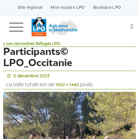
Passer
vers
Site régional
Mon espace LPO
Boutique LPO
le
contenu
« Les rencontres Refuges LPO
Participants©
LPO_Occitanie
5 décembre 2023
La taille totale est de
pixels
1920 × 1440