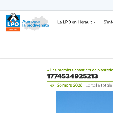
Passer
vers
le
Passer
contenu
vers
le
.
La LPO en Hérault
S’in
contenu
« Les premiers chantiers de plantati
1774534925213
26 mars 2026
La taille total