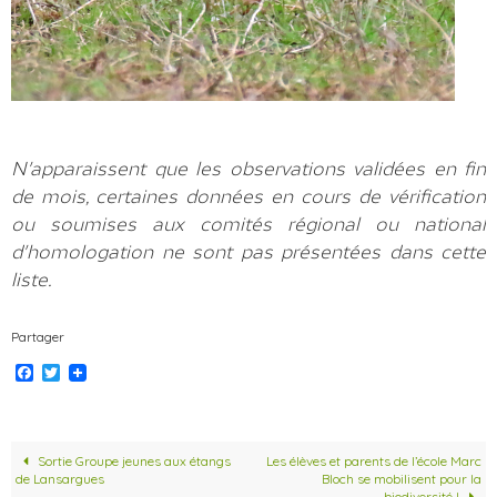
N'apparaissent que les observations validées en fin
de mois, certaines données en cours de vérification
ou soumises aux comités régional ou national
d'homologation ne sont pas présentées dans cette
liste.
Partager
F
T
a
w
c
i
e
t
b
t
o
e
Sortie Groupe jeunes aux étangs
Les élèves et parents de l’école Marc
o
r
de Lansargues
Bloch se mobilisent pour la
biodiversité !