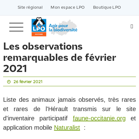
Passer
vers
Site régional
Mon espace LPO
Boutique LPO
le
contenu
Les observations
remarquables de février
2021
26 février 2021
Liste des animaux jamais observés, très rares
et rares de l'Hérault transmis sur le site
d'inventaire participatif
faune-occitanie.org
et
application mobile
Naturalist
: