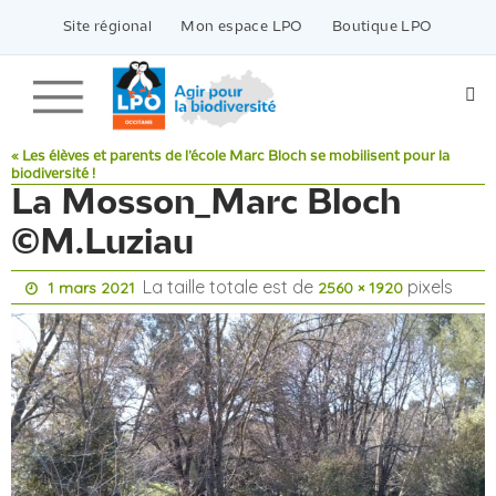
Passer
vers
Site régional
Mon espace LPO
Boutique LPO
le
contenu
« Les élèves et parents de l’école Marc Bloch se mobilisent pour la
biodiversité !
La Mosson_Marc Bloch
©M.Luziau
La taille totale est de
pixels
1 mars 2021
2560 × 1920