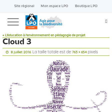
Passer
vers
Site régional
Mon espace LPO
Boutique LPO
le
contenu
« L’éducation à l’environnement en pédagogie de projet
Cloud 3
La taille totale est de
pixels
8 juillet 2016
763 × 654