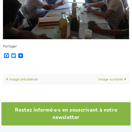
Partager
Facebook
Twitter
Image précédente
Image suivante
Restez informé·e·s en souscrivant à notre
newsletter