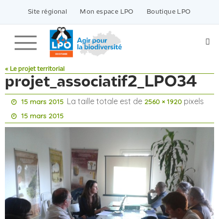
Passer
vers
Site régional
Mon espace LPO
Boutique LPO
le
contenu
« Le projet territorial
projet_associatif2_LPO34
La taille totale est de
pixels
15 mars 2015
2560 × 1920
15 mars 2015