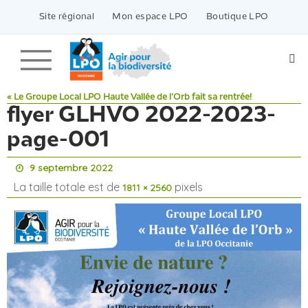
Passer
vers
Site régional
Mon espace LPO
Boutique LPO
le
contenu
« Le Groupe Local LPO Haute Vallée de l’Orb fait sa rentrée!
flyer GLHVO 2022-2023-
page-001
9 septembre 2022
La taille totale est de
pixels
1811 × 2560