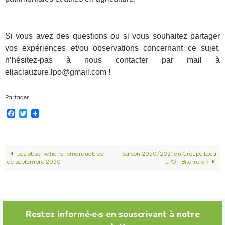
Si vous avez des questions ou si vous souhaitez partager
vos expériences et/ou observations concernant ce sujet,
n’hésitez-pas à nous contacter par mail à
eliaclauzure.lpo@gmail.com !
Partager
F
T
a
w
c
i
e
t
b
t
o
e
Les observations remarquables
Saison 2020/2021 du Groupe Local
o
r
de septembre 2020
LPO « Biterrois »
k
Restez informé·e·s en souscrivant à notre