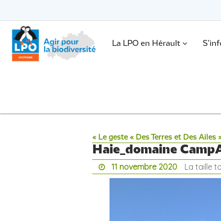
Passer
vers
le
Passer
contenu
vers
le
.
La LPO en Hérault
S’in
contenu
« Le geste « Des Terres et Des Ailes 
Haie_domaine CampA
11 novembre 2020
La taille 