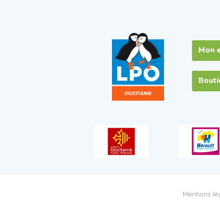
Mon 
Bout
Mentions lég