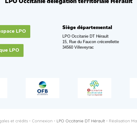
LPO Occitanie délégation territoriale Hérault
Siège départemental
espace LPO
LPO Occitanie DT Hérault
15, Rue du Faucon crécerellette
34560 Villeveyrac
ique LPO
ales et crédits
-
Connexion
- LPO Occitanie DT Hérault -
Réalisation Ma