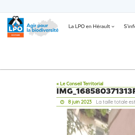
Passer
vers
le
Passer
contenu
vers
le
.
La LPO en Hérault
S’in
contenu
« Le Conseil Territorial
IMG_168580371313
8 juin 2023
La taille totale e