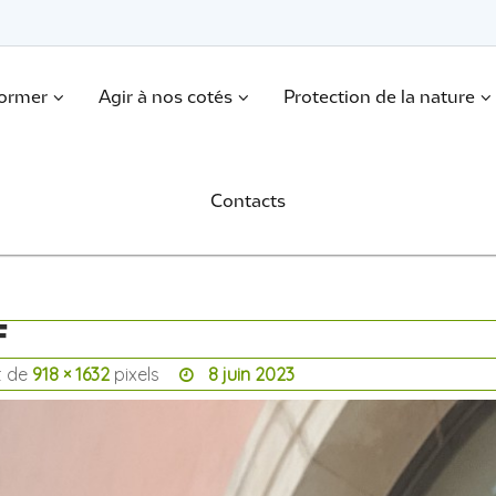
former
Agir à nos cotés
Protection de la nature
Contacts
F
st de
918 × 1632
pixels
8 juin 2023