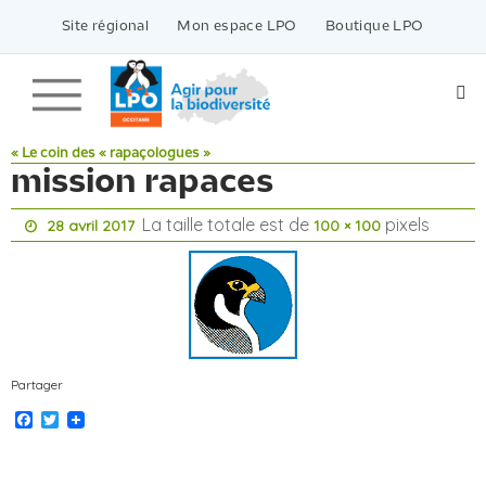
Passer
vers
Site régional
Mon espace LPO
Boutique LPO
le
contenu
« Le coin des « rapaçologues »
mission rapaces
La taille totale est de
pixels
28 avril 2017
100 × 100
Partager
Facebook
Twitter