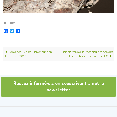
Partager
F
T
a
w
c
i
e
t
b
t
o
e
Les oiseaux d’eau hivernant en
Initiez-vous à la reconnaissance des
o
r
Hérault en 2016
chants d’oiseaux avec la LPO
k
Restez informé·e·s en souscrivant à notre
newsletter