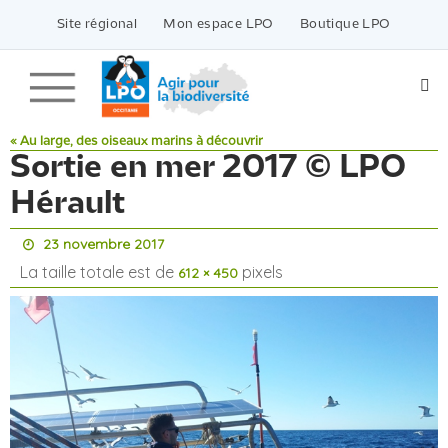
Passer
vers
Site régional
Mon espace LPO
Boutique LPO
le
contenu
« Au large, des oiseaux marins à découvrir
Sortie en mer 2017 © LPO
Hérault
23 novembre 2017
La taille totale est de
pixels
612 × 450