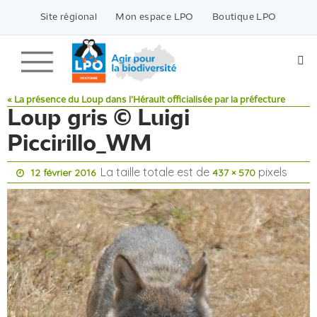
Passer
vers
Site régional
Mon espace LPO
Boutique LPO
le
contenu
« La présence du Loup dans l’Hérault officialisée par la préfecture
Loup gris © Luigi
Piccirillo_WM
La taille totale est de
pixels
12 février 2016
437 × 570