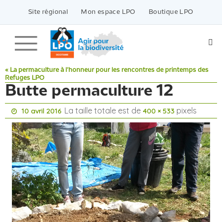
Passer
vers
Site régional
Mon espace LPO
Boutique LPO
le
contenu
« La permaculture à l’honneur pour les rencontres de printemps des
Refuges LPO
Butte permaculture 12
La taille totale est de
pixels
10 avril 2016
400 × 533