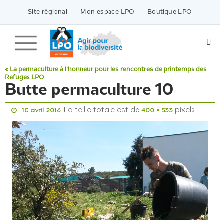
Passer
vers
Site régional
Mon espace LPO
Boutique LPO
le
contenu
« La permaculture à l’honneur pour les rencontres de printemps des
Refuges LPO
Butte permaculture 10
La taille totale est de
pixels
10 avril 2016
400 × 533