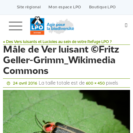
Passer
vers
Site régional
Mon espace LPO
Boutique LPO
le
contenu
« Des Vers luisants et Lucioles au sein de votre Refuge LPO ?
Mâle de Ver luisant ©Fritz
Geller-Grimm_Wikimedia
Commons
La taille totale est de
pixels
24 avril 2016
600 × 450