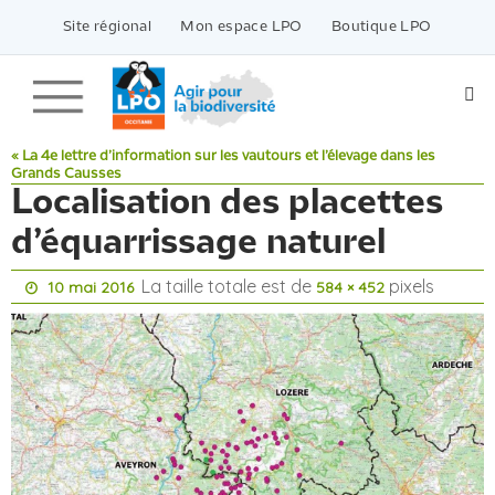
Passer
vers
Site régional
Mon espace LPO
Boutique LPO
le
contenu
« La 4e lettre d’information sur les vautours et l’élevage dans les
Grands Causses
Localisation des placettes
d’équarrissage naturel
La taille totale est de
pixels
10 mai 2016
584 × 452