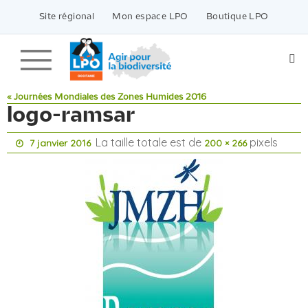
Passer
vers
Site régional
Mon espace LPO
Boutique LPO
le
contenu
« Journées Mondiales des Zones Humides 2016
logo-ramsar
La taille totale est de
pixels
7 janvier 2016
200 × 266