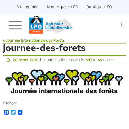
Passer
vers
Site régional
Mon espace LPO
Boutique LPO
le
contenu
« Journée Internationale des Forêts
journee-des-forets
La taille totale est de
pixels
20 mars 2016
687 × 166
Partager
Facebook
Twitter