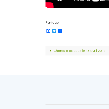
Partager
F
T
a
w
c
i
e
t
b
t
o
e
Chants d’oiseaux le 13 avril 2018
o
r
k