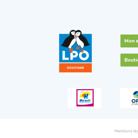
Mon 
Bout
Mentions lég