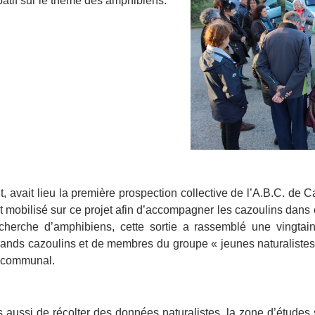
ipatif sur le thème des amphibiens.
it, avait lieu la première prospection collective de l’A.B.C. de
st mobilisé sur ce projet afin d’accompagner les cazoulins dans 
recherche d’amphibiens, cette sortie a rassemblé une vingt
rands cazoulins et de membres du groupe « jeunes naturalistes
re communal.
s aussi de récolter des données naturalistes, la zone d’études 