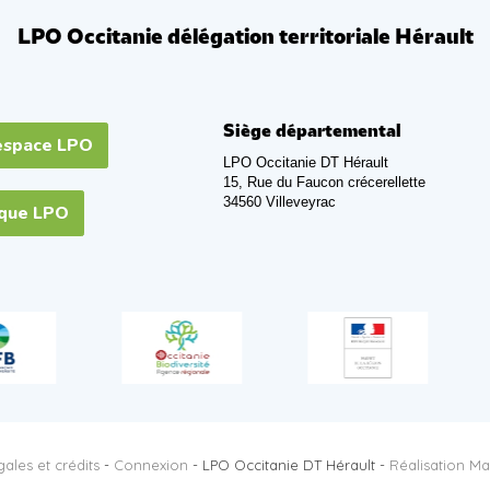
LPO Occitanie délégation territoriale Hérault
Siège départemental
espace LPO
LPO Occitanie DT Hérault
15, Rue du Faucon crécerellette
34560 Villeveyrac
ique LPO
ales et crédits
-
Connexion
- LPO Occitanie DT Hérault -
Réalisation Ma