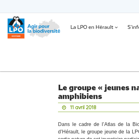
Passer
vers
le
Passer
contenu
vers
le
.
La LPO en Hérault
S’in
contenu
Le groupe « jeunes na
amphibiens
11 avril 2018
Dans le cadre de l’Atlas de la B
d’Hérault, le groupe jeune de la LP