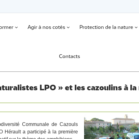
former
Agir à nos cotés
Protection de la nature
Contacts
turalistes LPO » et les cazoulins à l
iodiversité Communale de Cazouls
O Hérault a participé à la première