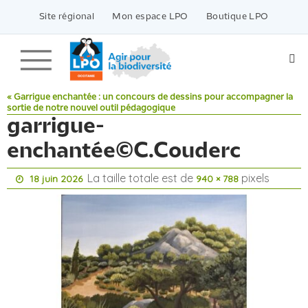
Passer
vers
Site régional
Mon espace LPO
Boutique LPO
le
contenu
« Garrigue enchantée : un concours de dessins pour accompagner la
sortie de notre nouvel outil pédagogique
garrigue-
enchantée©C.Couderc
La taille totale est de
pixels
18 juin 2026
940 × 788